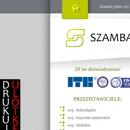
Szamba jedno cz
20 lat doświadczenia!
PRZEDSTAWICIELE:
woj. dolnośląskie
woj. kujawsko-pomorskie
woj. lubelskie