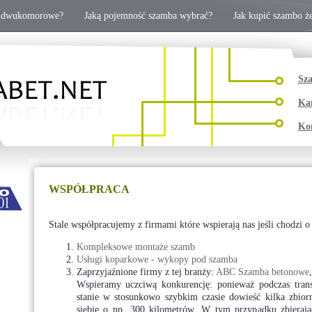
y dwukomorowe?
Jaką pojemność szamba wybrać?
Jak kupić szambo ż
Sza
Kan
Kom
WSPÓŁPRACA
Stale współpracujemy z firmami które wspierają nas jeśli chodzi o
Kompleksowe montaże szamb
Usługi koparkowe - wykopy pod szamba
Zaprzyjaźnione firmy z tej branży:
ABC Szamba betonowe
Wspieramy uczciwą konkurencję: ponieważ podczas trans
stanie w stosunkowo szybkim czasie dowieść kilka zbio
siebie o np. 300 kilometrów. W tym przypadku zbieraj