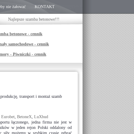
eby nie żałować
KONTAKT
Najlepsze szamba betonowe!!!
mba betonowe - cennik
ały samochodowe - cennik
ory - Piwniczki - cennik
 produkcję, transport i montaż szamb
,
Eurobet
,
BetoneX
,
LuXbud
portu łączonego, jedna firma nie jest w
rników w jeden rejon Polski oddalony od
ąc siły możemy w szybkim czasie zebrać