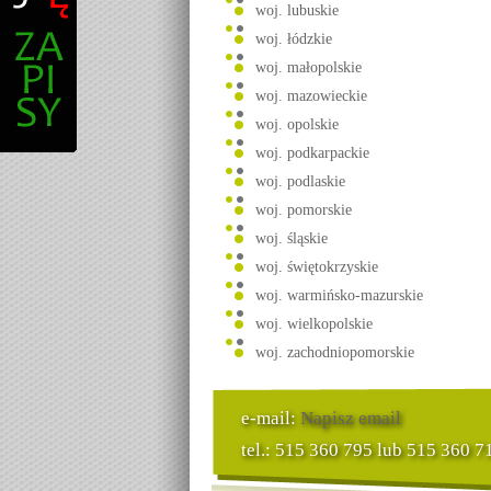
woj. lubuskie
woj. łódzkie
woj. małopolskie
woj. mazowieckie
woj. opolskie
woj. podkarpackie
woj. podlaskie
woj. pomorskie
woj. śląskie
woj. świętokrzyskie
woj. warmińsko-mazurskie
woj. wielkopolskie
woj. zachodniopomorskie
e-mail:
Napisz email
tel.: 515 360 795 lub 515 360 7